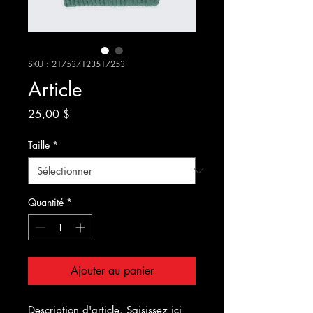
SKU : 217537123517253
Article
Prix
25,00 $
Taille
*
Quantité
*
Ajouter au panier
Description d'article. Saisissez ici 