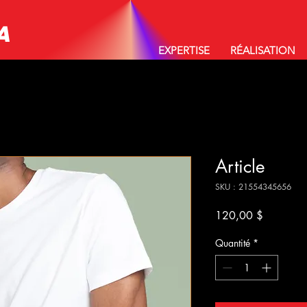
A
EXPERTISE
RÉALISATION
Article
SKU : 21554345656
Prix
120,00 $
Quantité
*